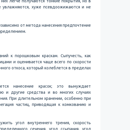
них легче получаются тонкие покрытия, но в
е увлажняются, хуже псевдоожижаются и не
езависимо от метода нанесения предпочтение
спределением.
ний к порошковым краскам. Сыпучесть, как
ицами и оценивается чаще всего по скорости
нного откоса, который колеблется в пределах
яется нанесение красок; это вынуждает
ию и другие средства и во многих случаях
ния. При длительном хранении, особенно при
егация частиц, приводящая к комкованию и
ужить угол внутреннего трения, скорость
ределенного сечения, угол ссыпания, угол