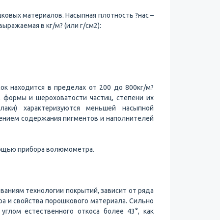
ковых материалов. Насыпная плотность ?нас –
ыражаемая в кг/м? (или г/см2):
к находится в пределах от 200 до 800кг/м?
к, формы и шероховатости частиц, степени их
(лаки) характеризуются меньшей насыпной
чением содержания пигментов и наполнителей
мощью прибора волюмометра.
аниям технологии покрытий, зависит от ряда
ра и свойства порошкового материала. Сильно
углом естественного откоса более 43°, как