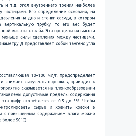
ть и т.д. Угол внутреннего трения наиболее
у частицами. Его определение основано, на
давления на дно и стенки сосуда, в котором
в вертикальную трубку, то его вес будет
енной высоты столба. Эта предельная высота
м меньше силы сцепления между частицами.
иаметру Д представляет собой тангенс угла
 составляющая 10–100 мл/г, предопределяет
ги снижает сыпучесть порошков, приводит к
гоприятно сказывается на пленкообразовании
установлены допустимые пределы содержания
в эта цифра колеблется от 0,5 до 3%. Чтобы
онтролировать сырье и хранить краски в
ски с повышенным содержанием влаги можно
 более 50°С).