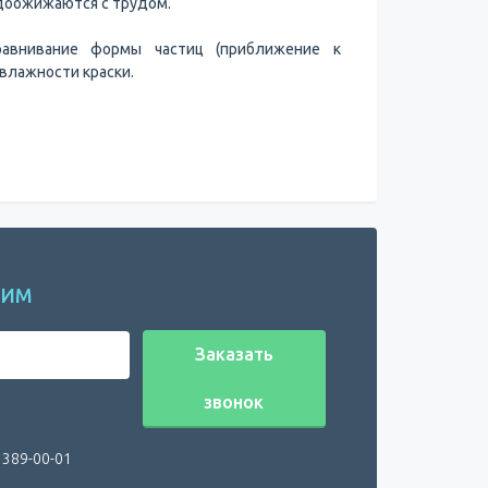
вдоожижаются с трудом.
авнивание формы частиц (приближение к
влажности краски.
НИМ
Заказать
звонок
 389-00-01