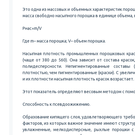
Это одна из массовых и объемных характеристик порош
масса свободно насыпного порошка в единице объема, в
Pнас=m/V
Где m– масса порошка; V– объем порошка.
Насыпная плотность промышленных порошковых красо
(чаще от 380 до 560). Она зависит от состава красо
полидесперсности. Непигментированные составы 
плотностью, чем пигментированные (краски). С увели
и их плотности насыпная плотность красок возрастает.
Этот показатель определяют весовым методом с по
Способность к псевдоожижению.
Образование кипящего слоя, удовлетворяющего требов
факторов, из которых важное значение имеют структу
увлажненные, мелкодисперсные, рыхлые порошки с 