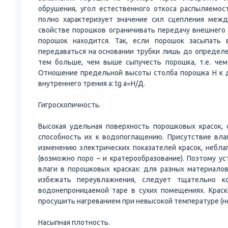
обрушения, угол естественного откоса распыляемос
полно характеризует значение сил сцепления межд
свойстве порошков ограничивать передачу внешнего 
порошок находится. Так, если порошок засыпать 
передаваться на основании трубки лишь до определ
тем больше, чем выше сыпучесть порошка, т.е. че
Отношение предельной высоты столба порошка Н к д
внутреннего трения a: tg a=Н/Д.
Гигроскопичность.
Высокая удельная поверхность порошковых красок,
способность их к водопоглащению. Присутствие вла
изменению электрических показателей красок, небла
(возможно поро – и кратерообразование). Поэтому 
влаги в порошковых красках: для разных материало
избежать переувлажнения, следует тщательно к
водонепроницаемой таре в сухих помещениях. Кра
просушить нагреванием при невысокой температуре (не
Насыпная плотность.