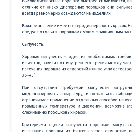
Высокодисперсные порошки быстрее сплавляются, из 
отличие от низко дисперсных порошков они сильне
всегда равномерно осаждаются на изделиях.
Важное значение имеет гетеродисперсность красок. Н
следует отдавать порошкам с узким фракционным ра
Сыпучесть.
Хорошая сыпучесть – одно из необходимых требова
известно, зависит от внутреннего трения между част
истечения порошка из отверстий или по углу естестве
36–45°.
При отсутствии требуемой сыпучести затрудн
модернизировать аппаратуру, использовать вибрац
ограничивает применение отдельных способов нанесе
повышенных температуре и давлении, возможна агр
слеживанию порошковых красок.
Критериями оценки сыпучести порошков могут сл
высыпания порошка из бункера через отверстие оп